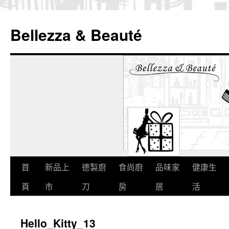
Bellezza & Beauté
跳
首
新品上
德製廚
食尚廚
品味家
健康生
至
頁
市
刀
房
居
活
內
Hello_Kitty_13
容