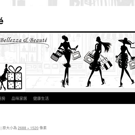
é
廚房
品味家居
健康生活
|
原大小為
2688 × 1520
像素