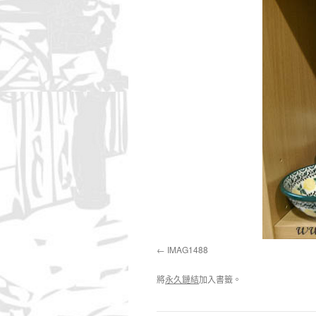
IMAG1488
將
永久鏈結
加入書籤。