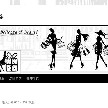
é
廚房
品味家居
健康生活
|
原大小為
600 × 339
像素