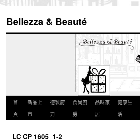
Bellezza & Beauté
跳
首
新品上
德製廚
食尚廚
品味家
健康生
至
頁
市
刀
房
居
活
內
LC CP 1605_1-2
容