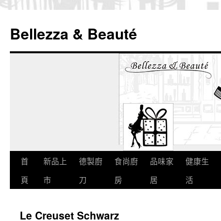
Bellezza & Beauté
跳
首
新品上
德製廚
食尚廚
品味家
健康生
至
頁
市
刀
房
居
活
內
Le Creuset Schwarz
容