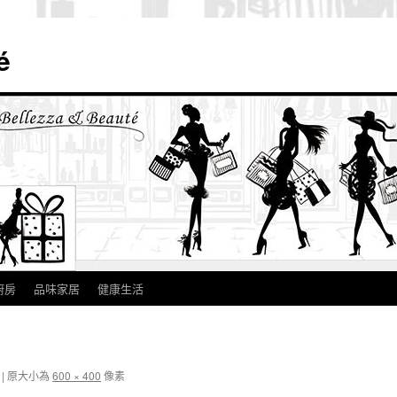
é
廚房
品味家居
健康生活
|
原大小為
600 × 400
像素