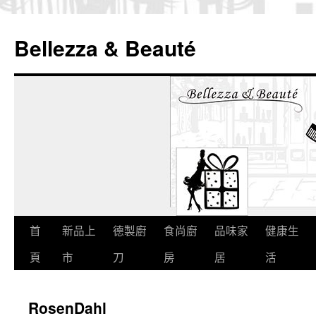
Bellezza & Beauté
跳
首
新品上
德製廚
食尚廚
品味家
健康生
至
頁
市
刀
房
居
活
內
RosenDahl
容