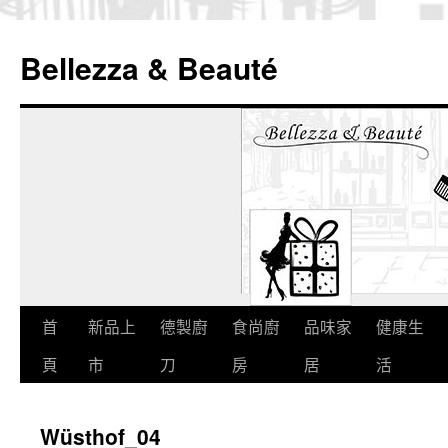
Bellezza & Beauté
跳
首
新品上
德製廚
食尚廚
品味家
健康生
至
頁
市
刀
房
居
活
內
Wüsthof_04
容