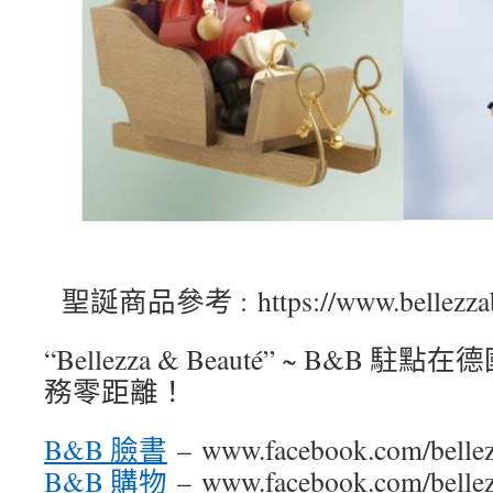
聖誕商品參考 : https://www.bellezzab
“Bellezza & Beauté” ~ B&B
務零距離！
B&B 臉書
– www.facebook.com/bellez
B&B 購物
– www.facebook.com/bellezz