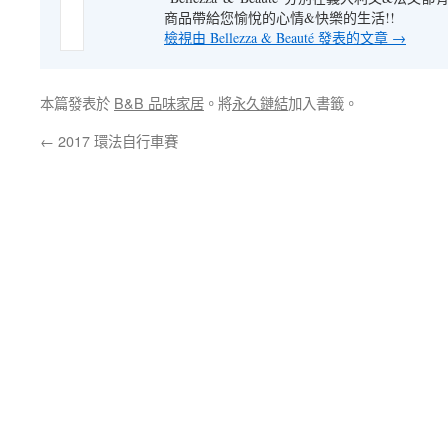
商品帶給您愉悅的心情&快樂的生活!!
檢視由 Bellezza & Beauté 發表的文章
→
本篇發表於
B&B 品味家居
。將
永久鏈結
加入書籤。
←
2017 環法自行車賽