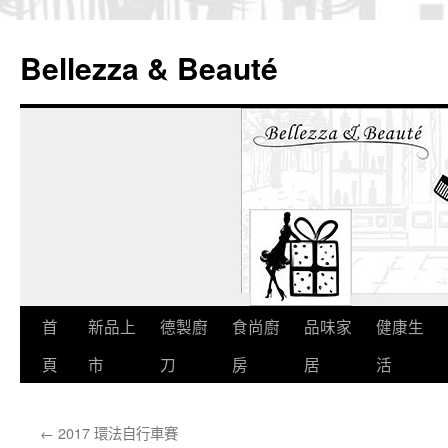
Bellezza & Beauté
跳
首
新品上
德製廚
食尚廚
品味家
健康生
至
頁
市
刀
房
居
活
內
←
2017 環法自行車賽
容