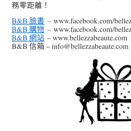
務零距離！
B&B 臉書
– www.facebook.com/bellez
B&B 購物
– www.facebook.com/bellezz
B&B 網站
– www.bellezzabeaute.com
B&B 信箱 – info@bellezzabeaute.com