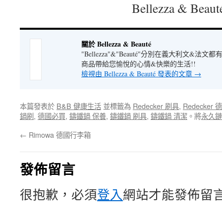
Bellezza & Beaut
關於 Bellezza & Beauté
"Bellezza"&"Beauté"分別在義大利文&
商品帶給您愉悅的心情&快樂的生活!!
檢視由 Bellezza & Beauté 發表的文章
→
本篇發表於
B&B 健康生活
並標籤為
Redecker 刷具
,
Redecker
鍋刷
,
德國必買
,
鑄鐵鍋 保養
,
鑄鐵鍋 刷具
,
鑄鐵鍋 清潔
。將
永久鏈
←
Rimowa 德國行李箱
發佈留言
很抱歉，必須
登入
網站才能發佈留