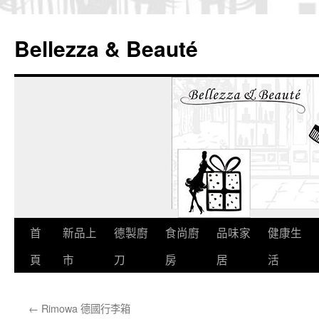
Bellezza & Beauté
跳
首
新品上
德製廚
食尚廚
品味家
健康生
至
頁
市
刀
房
居
活
內
←
Rimowa 德國行李箱
容