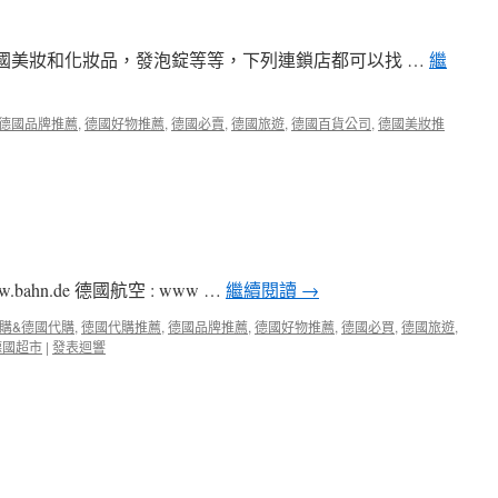
的德國美妝和化妝品，發泡錠等等，下列連鎖店都可以找 …
繼
德國品牌推薦
,
德國好物推薦
,
德國必賣
,
德國旅遊
,
德國百貨公司
,
德國美妝推
bahn.de 德國航空 : www …
繼續閱讀
→
採購&德國代購
,
徳國代購推薦
,
德國品牌推薦
,
德國好物推薦
,
德國必買
,
德國旅遊
,
德國超市
|
發表迴響