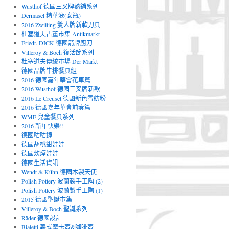
Wusthof 德國三叉牌熱銷系列
Dermasel 精華液(安瓶)
2016 Zwilling 雙人牌新款刀具
杜塞道夫古董市集 Antikmarkt
Friedr. DICK 德國箭牌廚刀
Villeroy & Boch 復活節系列
杜塞道夫傳統市場 Der Markt
德國品牌牛排餐具組
2016 德國嘉年華會花車篇
2016 Wusthof 德國三叉牌新款
2016 Le Creuset 德國新色雪紡粉
2016 德國嘉年華會前奏篇
WMF 兒童餐具系列
2016 新年快樂!!
德國咕咕鐘
德國胡桃鉗娃娃
德國炊煙娃娃
德國生活資訊
Wendt & Kühn 德國木製天使
Polish Pottery 波蘭製手工陶 (2)
Polish Pottery 波蘭製手工陶 (1)
2015 德國聖誕市集
Villeroy & Boch 聖誕系列
Räder 德國設計
Bialetti 義式摩卡壺&咖啡壺