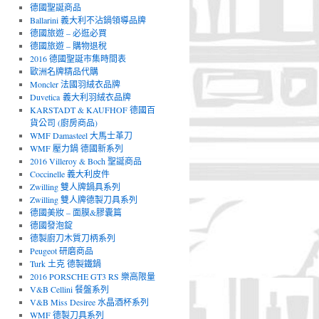
德國聖誕商品
Ballarini 義大利不沾鍋領導品牌
德國旅遊 – 必逛必買
德國旅遊 – 購物退稅
2016 德國聖誕市集時間表
歐洲名牌精品代購
Moncler 法國羽絨衣品牌
Duvetica 義大利羽絨衣品牌
KARSTADT & KAUFHOF 德國百
貨公司 (廚房商品)
WMF Damasteel 大馬士革刀
WMF 壓力鍋 德國新系列
2016 Villeroy & Boch 聖誕商品
Coccinelle 義大利皮件
Zwilling 雙人牌鍋具系列
Zwilling 雙人牌德製刀具系列
德國美妝 – 面膜&膠囊篇
德國發泡錠
德製廚刀木質刀柄系列
Peugeot 研磨商品
Turk 土克 德製鐵鍋
2016 PORSCHE GT3 RS 樂高限量
V&B Cellini 餐盤系列
V&B Miss Desiree 水晶酒杯系列
WMF 德製刀具系列