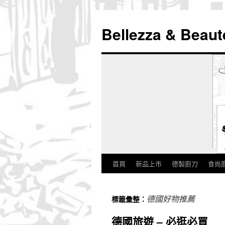
Bellezza & Beaut
首頁
新品上市
德製廚刀
食尚
跳
至
德國好物推薦
標籤彙整：
內
德國旅遊 – 必逛必買
容