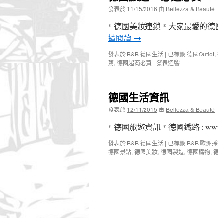
發表於
11/15/2016
由
Bellezza & Beauté
* 德國美妝連鎖 * 大家最愛
續閱讀
→
發表於
B&B 德國生活
|
已標籤
德國Outlet
,
薦
,
德國超商必買
|
發表迴響
德國生活資訊
發表於
12/11/2015
由
Bellezza & Beauté
* 德國旅遊資訊 * 德國鐵路 : www.
發表於
B&B 德國生活
|
已標籤
B&B 歐洲
德國景點
,
德國美妝
,
德國製造
,
德國購物
,