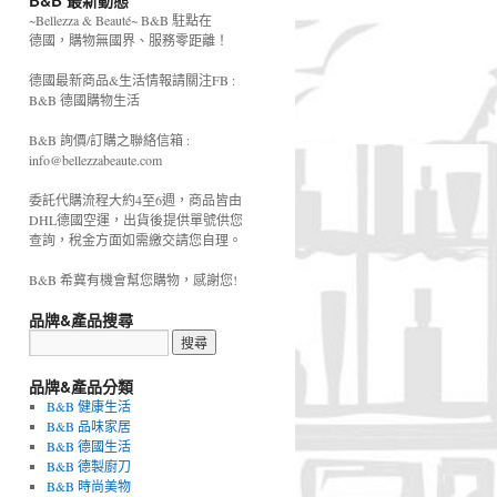
B&B 最新動態
~Bellezza & Beauté~ B&B 駐點在
德國，購物無國界、服務零距離！
德國最新商品&生活情報請關注FB :
B&B 德國購物生活
B&B 詢價/訂購之聯絡信箱 :
info@bellezzabeaute.com
委託代購流程大約4至6週，商品皆由
DHL德國空運，出貨後提供單號供您
查詢，稅金方面如需繳交請您自理。
B&B 希冀有機會幫您購物，感謝您!
品牌&產品搜尋
品牌&產品分類
B&B 健康生活
B&B 品味家居
B&B 德國生活
B&B 德製廚刀
B&B 時尚美物