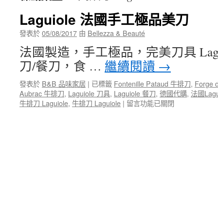
Laguiole 法國手工極品美刀
發表於
05/08/2017
由
Bellezza & Beauté
法國製造，手工極品，完美刀具 Laguiol
刀/餐刀，食 …
繼續閱讀
→
發表於
B&B 品味家居
|
已標籤
Fontenille Pataud 牛排刀
,
Forge 
Aubrac 牛排刀
,
Laguiole 刀具
,
Laguiole 餐刀
,
徳國代購
,
法國Lagu
在
牛排刀 Laguiole
,
牛排刀 Laguiole
|
留言功能已關閉
〈Laguiole
法
國
手
工
極
品
美
刀〉
中