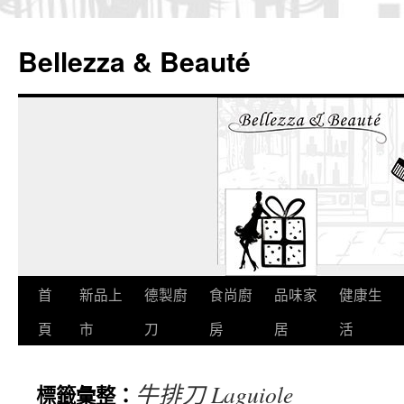
Bellezza & Beauté
跳
首
新品上
德製廚
食尚廚
品味家
健康生
至
頁
市
刀
房
居
活
內
牛排刀 Laguiole
標籤彙整：
容